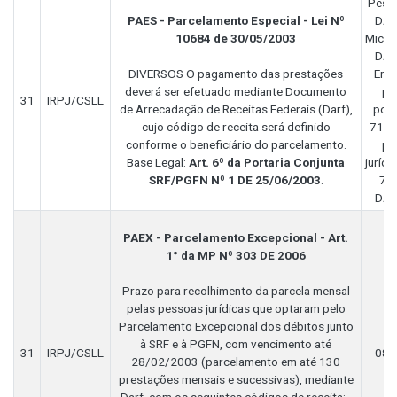
Pesso
PAES - Parcelamento Especial - Lei Nº
DAR
10684 de 30/05/2003
Micro
DAR
DIVERSOS O pagamento das prestações
Emp
deverá ser efetuado mediante Documento
pe
31
IRPJ/CSLL
de Arrecadação de Receitas Federais (Darf),
port
cujo código de receita será definido
7114
conforme o beneficiário do parcelamento.
pe
Base Legal:
Art. 6º da Portaria Conjunta
jurídi
SRF/PGFN Nº 1 DE 25/06/2003
.
712
DAR
PAEX - Parcelamento Excepcional - Art.
1° da MP Nº 303 DE 2006
Prazo para recolhimento da parcela mensal
pelas pessoas jurídicas que optaram pelo
Parcelamento Excepcional dos débitos junto
à SRF e à PGFN, com vencimento até
31
IRPJ/CSLL
083
28/02/2003 (parcelamento em até 130
prestações mensais e sucessivas), mediante