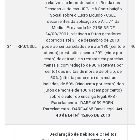
relativos ao Imposto sobre a Renda das
Pessoas Jurídicas - IRPJ e à Contribuição
Social sobre o Lucro Líquido - CSLL,
decorrentes da aplicação do Art. 74 da
Medida Provisória Nº 2158-35 DE
24/08/2001, relativos a fatos geradores
ocorridos até 31 de dezembro de 2013,
31
IRPJ/CSLL
poderão ser parcelados em até 180 (cento e
4059
oitenta) prestações, sendo 20% (vinte por
cento) de entrada e o restante em parcelas
mensais, com redução de 80% (oitenta por
cento) das multas de mora e de ofício, de
80% (oitenta por cento) das multas
isoladas, de 50% (cinquenta por cento) dos
juros de mora e de 100% (cem por cento)
sobre o valor do encargo legal. RFB -
Parcelamento - DARF 4059 PGFN -
Parcelamento - DARF 4065 Base Legal:
Art.
40 da Lei Nº 12865 DE 2013
Declaração de Débitos e Créditos