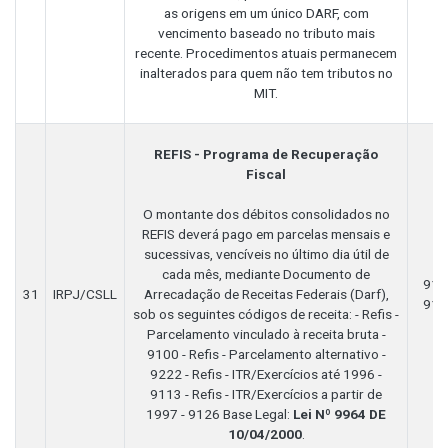
as origens em um único DARF, com
vencimento baseado no tributo mais
recente. Procedimentos atuais permanecem
inalterados para quem não tem tributos no
MIT.
REFIS - Programa de Recuperação
Fiscal
O montante dos débitos consolidados no
REFIS deverá pago em parcelas mensais e
sucessivas, vencíveis no último dia útil de
cada mês, mediante Documento de
910
31
IRPJ/CSLL
Arrecadação de Receitas Federais (Darf),
911
sob os seguintes códigos de receita: - Refis -
Parcelamento vinculado à receita bruta -
9100 - Refis - Parcelamento alternativo -
9222 - Refis - ITR/Exercícios até 1996 -
9113 - Refis - ITR/Exercícios a partir de
1997 - 9126 Base Legal:
Lei Nº 9964 DE
10/04/2000
.