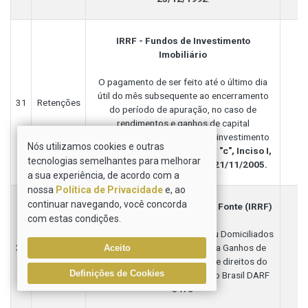
IRRF - Fundos de Investimento
Imobiliário
O pagamento de ser feito até o último dia
útil do mês subsequente ao encerramento
31
Retenções
do período de apuração, no caso de
rendimentos e ganhos de capital
distribuídos pelos fundos de investimento
Nós utilizamos cookies e outras
imobiliário. Base Legal:
Alínea "c", Inciso I,
tecnologias semelhantes para melhorar
Art. 70 da Lei Nº 11196 DE 21/11/2005.
a sua experiência, de acordo com a
nossa
Política de Privacidade
e, ao
continuar navegando, você concorda
Imposto de Renda Retido na Fonte (IRRF)
com estas condições.
Rendimentos de Residentes ou Domiciliados
31
Retenções
no Exterior – Pessoa Jurídica Ganhos de
Aceito
capital de alienação de bens e direitos do
Definições de Cookies
ativo circulante localizados no Brasil DARF
0473