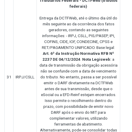
Tributários Federais - DCTFWeb (tributos
federais)
Entrega da DCTFWeb, até o último dia útil do
mês seguinte ao da ocorrência dos fatos
geradores, contendo as seguintes
informações: - IRPJ, CSLL, PIS/PASEP, IPI,
COFINS, CIDE, IOF, CONDECINE, CPSS e
RET/PAGAMENTO UNIFICADO. Base legal:
Art. 6º da Instrução Normativa RFB Nº
2237 DE 04/12/2024
.
Nota Legisweb:
a
data de transmissão da obrigação acessória
não se confunde com a data de vencimento
31
IRPJ/CSLL
do tributo. No entanto, passa a ser possível
emitir o DARF diretamente na DCTFWeb
antes de sua transmissão, desde que o
eSocial ou a EFD-Reinf estejam encerrados.
Isso permite o recolhimento dentro do
prazo, com possibilidade de emitir novo
DARF após o envio do MIT para
complementar valores, utilizando
ferramentas de abatimento.
Alternativamente, pode-se consolidar todas