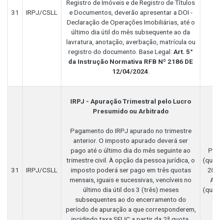
Registro de Imóveis e de Registro de Títulos
31
IRPJ/CSLL
e Documentos, deverão apresentar a DOI -
Declaração de Operações Imobiliárias, até o
último dia útil do mês subsequente ao da
lavratura, anotação, averbação, matrícula ou
registro do documento. Base Legal:
Art. 5°
da Instrução Normativa RFB Nº 2186 DE
12/04/2024
.
IRPJ - Apuração Trimestral pelo Lucro
Presumido ou Arbitrado
Pagamento do IRPJ apurado no trimestre
anterior. O imposto apurado deverá ser
L
pago até o último dia do mês seguinte ao
Pre
trimestre civil. À opção da pessoa jurídica, o
(quot
31
IRPJ/CSLL
imposto poderá ser pago em três quotas
208
mensais, iguais e sucessivas, vencíveis no
Arb
último dia útil dos 3 (três) meses
(quot
subsequentes ao do encerramento do
período de apuração a que corresponderem,
incidindo taxa SELIC a partir da 2ª quota.