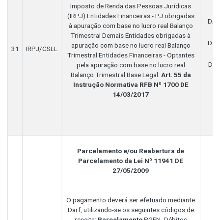
Imposto de Renda das Pessoas Jurídicas
(IRPJ) Entidades Financeiras - PJ obrigadas
DAR
à apuração com base no lucro real Balanço
Trimestral Demais Entidades obrigadas à
DAR
apuração com base no lucro real Balanço
31
IRPJ/CSLL
Trimestral Entidades Financeiras - Optantes
DA
pela apuração com base no lucro real
Balanço Trimestral Base Legal:
Art. 55 da
Instrução Normativa RFB Nº 1700 DE
14/03/2017
.
Parcelamento e/ou Reabertura de
Parcelamento da Lei Nº 11941 DE
27/05/2009
O pagamento deverá ser efetuado mediante
Darf, utilizando-se os seguintes códigos de
receita:
Parcelamento
PGFN -Débitos