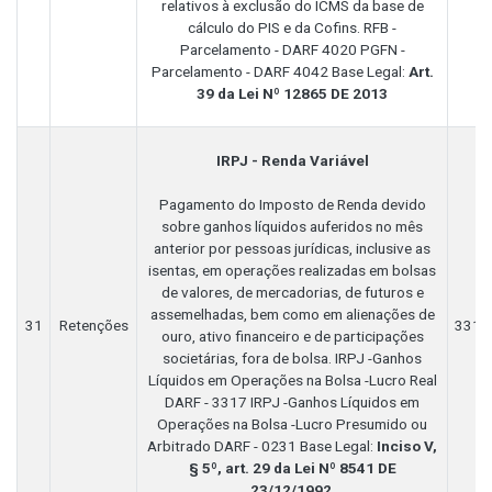
relativos à exclusão do ICMS da base de
cálculo do PIS e da Cofins. RFB -
Parcelamento - DARF 4020 PGFN -
Parcelamento - DARF 4042 Base Legal:
Art.
39 da Lei Nº 12865 DE 2013
IRPJ - Renda Variável
Pagamento do Imposto de Renda devido
sobre ganhos líquidos auferidos no mês
anterior por pessoas jurídicas, inclusive as
isentas, em operações realizadas em bolsas
de valores, de mercadorias, de futuros e
assemelhadas, bem como em alienações de
31
Retenções
3317
ouro, ativo financeiro e de participações
societárias, fora de bolsa. IRPJ -Ganhos
Líquidos em Operações na Bolsa -Lucro Real
DARF - 3317 IRPJ -Ganhos Líquidos em
Operações na Bolsa -Lucro Presumido ou
Arbitrado DARF - 0231 Base Legal:
Inciso V,
§ 5º, art. 29 da Lei Nº 8541 DE
23/12/1992
.