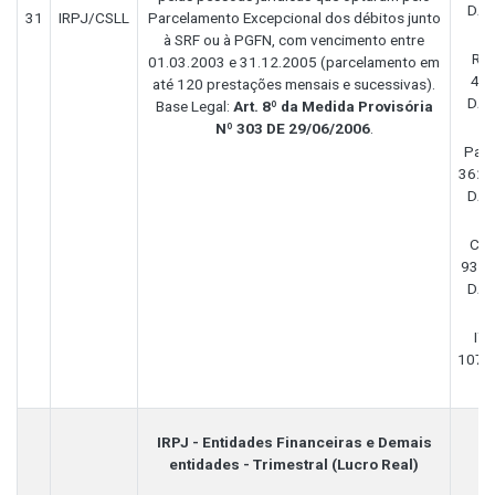
DAR
31
IRPJ/CSLL
Parcelamento Excepcional dos débitos junto
à SRF ou à PGFN, com vencimento entre
RE
01.03.2003 e 31.12.2005 (parcelamento em
409
até 120 prestações mensais e sucessivas).
DAR
Base Legal:
Art. 8º da Medida Provisória
Nº 303 DE 29/06/2006
.
Pas
3629 
DAR
Cid
9331
DAR
IT
1070 
IRPJ - Entidades Financeiras e Demais
entidades - Trimestral (Lucro Real)