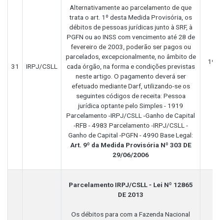
Alternativamente ao parcelamento de que
trata o art. 1º desta Medida Provisória, os
débitos de pessoas jurídicas junto à SRF, à
PGFN ou ao INSS com vencimento até 28 de
fevereiro de 2003, poderão ser pagos ou
parcelados, excepcionalmente, no âmbito de
191
31
IRPJ/CSLL
cada órgão, na forma e condições previstas
neste artigo. O pagamento deverá ser
efetuado mediante Darf, utilizando-se os
seguintes códigos de receita: Pessoa
jurídica optante pelo Simples - 1919
Parcelamento -IRPJ/CSLL -Ganho de Capital
-RFB - 4983 Parcelamento -IRPJ/CSLL -
Ganho de Capital -PGFN - 4990 Base Legal:
Art. 9º da Medida Provisória Nº 303 DE
29/06/2006
Parcelamento IRPJ/CSLL - Lei Nº 12865
DE 2013
Os débitos para com a Fazenda Nacional