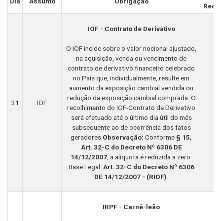
Dia
Assunto
Obrigação
Reco
IOF - Contrato de Derivativo
O IOF incide sobre o valor nocional ajustado,
na aquisição, venda ou vencimento de
contrato de derivativo financeiro celebrado
no País que, individualmente, resulte em
aumento da exposição cambial vendida ou
redução da exposição cambial comprada. O
31
IOF
recolhimento do IOF-Contrato de Derivativo
será efetuado até o último dia útil do mês
subsequente ao de ocorrência dos fatos
geradores
Observação:
Conforme
§ 15,
Art. 32-C do Decreto Nº 6306 DE
14/12/2007
, a alíquota é reduzida a zero.
Base Legal:
Art. 32-C do Decreto Nº 6306
DE 14/12/2007 - (RIOF)
.
IRPF - Carnê-leão