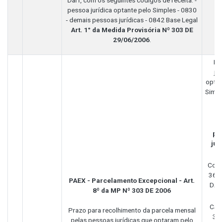
Darf, com os seguintes códigos de receita: -
pessoa jurídica optante pelo Simples - 0830
- demais pessoas jurídicas - 0842 Base Legal
Art. 1° da Medida Provisória Nº 303 DE
29/06/2006
.
Pe
ju
optan
Simpl
1
D
pe
jur
Cofi
3644
PAEX - Parcelamento Excepcional - Art.
DAR
8º da MP Nº 303 DE 2006
CSL
Prazo para recolhimento da parcela mensal
365
pelas pessoas jurídicas que optaram pelo