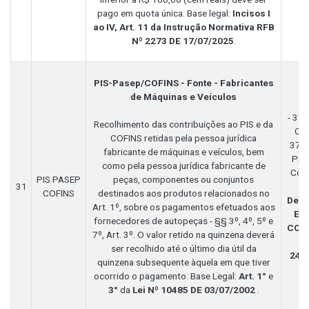
pago em quota única. Base legal:
Incisos I
ao IV, Art. 11 da Instrução Normativa RFB
Nº 2273 DE 17/07/2025
.
PIS-Pasep/COFINS - Fonte - Fabricantes
de Máquinas e Veículos
- 374
Recolhimento das contribuições ao PIS e da
Cof
COFINS retidas pela pessoa jurídica
3770
fabricante de máquinas e veículos, bem
PIS
como pela pessoa jurídica fabricante de
Con
PIS PASEP
peças, componentes ou conjuntos
31
COFINS
destinados aos produtos relacionados no
Decl
Art. 1º, sobre os pagamentos efetuados aos
Exe
fornecedores de autopeças - §§ 3º, 4º, 5º e
CORA
7º, Art. 3º. O valor retido na quinzena deverá
ser recolhido até o último dia útil da
24/
quinzena subsequente àquela em que tiver
ocorrido o pagamento. Base Legal:
Art. 1°
e
3°
da
Lei Nº 10485 DE 03/07/2002
.