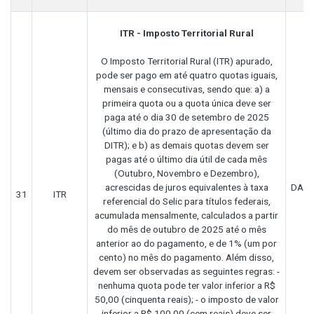
ITR - Imposto Territorial Rural
O Imposto Territorial Rural (ITR) apurado,
pode ser pago em até quatro quotas iguais,
mensais e consecutivas, sendo que: a) a
primeira quota ou a quota única deve ser
paga até o dia 30 de setembro de 2025
(último dia do prazo de apresentação da
DITR); e b) as demais quotas devem ser
pagas até o último dia útil de cada mês
(Outubro, Novembro e Dezembro),
acrescidas de juros equivalentes à taxa
DARF
31
ITR
referencial do Selic para títulos federais,
acumulada mensalmente, calculados a partir
do mês de outubro de 2025 até o mês
anterior ao do pagamento, e de 1% (um por
cento) no mês do pagamento. Além disso,
devem ser observadas as seguintes regras: -
nenhuma quota pode ter valor inferior a R$
50,00 (cinquenta reais); - o imposto de valor
inferior a R$ 100,00 (cem reais) deve ser